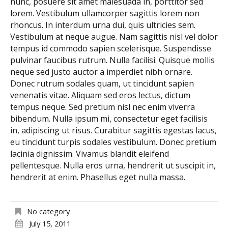
nunc, posuere sit amet malesuada in, porttitor sed
lorem. Vestibulum ullamcorper sagittis lorem non
rhoncus. In interdum urna dui, quis ultricies sem.
Vestibulum at neque augue. Nam sagittis nisl vel dolor
tempus id commodo sapien scelerisque. Suspendisse
pulvinar faucibus rutrum. Nulla facilisi. Quisque mollis
neque sed justo auctor a imperdiet nibh ornare.
Donec rutrum sodales quam, ut tincidunt sapien
venenatis vitae. Aliquam sed eros lectus, dictum
tempus neque. Sed pretium nisl nec enim viverra
bibendum. Nulla ipsum mi, consectetur eget facilisis
in, adipiscing ut risus. Curabitur sagittis egestas lacus,
eu tincidunt turpis sodales vestibulum. Donec pretium
lacinia dignissim. Vivamus blandit eleifend
pellentesque. Nulla eros urna, hendrerit ut suscipit in,
hendrerit at enim. Phasellus eget nulla massa.
No category
July 15, 2011